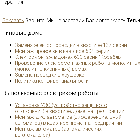
Гарантия
Заказать
Звоните! Мы не заставим Вас долго ждать
Тел. 
Типовые
дома
Замена электропроводки в квартире 137 серии
Монтаж проводки в квартире 504 серии
Электромонтаж в домах 600 серии "Корабль"
Проведение электромонтажных работ в монолитны
(монолитно-кирпичных) домах
Замена проводки в хрущевке
Политика конфиденциальности
Выполняемые
электриком работы
Установка УЗО (устройство защитного
отключения) в квартире, доме, на предприятии
Монтаж Диф автоматов (дифференциальный
автоматов) в квартире, доме, на предприятии
Монтаж автоматов (автоматических
выключателей)