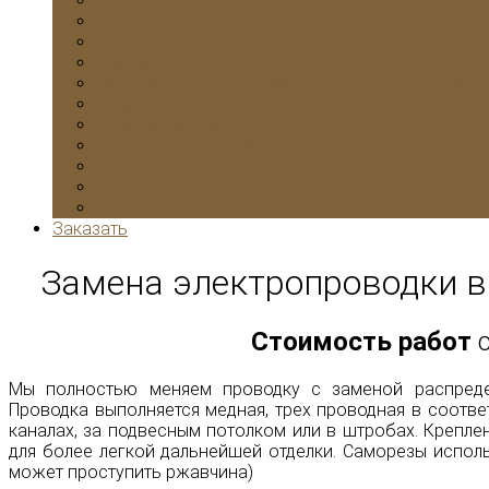
Комнаты
Электромонтажные работы в однокомнатной к
Двухкомнатной
Трехкомнатной
Четырехкомнатной
Отзывы
Заказать
Замена электропроводки в
Стоимость работ
с
Мы полностью меняем проводку с заменой распредел
Проводка выполняется медная, трех проводная в соотве
каналах, за подвесным потолком или в штробах.
Креплен
для более легкой дальнейшей отделки. Саморезы испол
может проступить ржавчина)