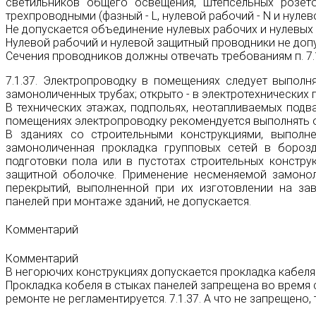
светильников общего освещения, штепсельных розет
трехпроводными
(фазный - L, нулевой рабочий - N и нуле
Не допускается объединение нулевых рабочих и нулевых
Нулевой рабочий и нулевой защитный проводники не доп
Сечения проводников должны отвечать требованиям п. 7.1
7.1.37. Электропроводку в помещениях следует выполня
замоноличенных трубах; открыто - в электротехнических пл
В технических этажах, подпольях, неотапливаемых подв
помещениях электропроводку рекомендуется выполнять 
В зданиях со строительными конструкциями, выполн
замоноличенная прокладка групповых сетей в борозда
подготовки пола или в пустотах строительных констр
защитной оболочке. Применение несменяемой замонол
перекрытий, выполненной при их изготовлении на за
панелей при монтаже зданий, не допускается.
Комментарий
Комментарий
В негорючих конструкциях допускается прокладка кабеля
Прокладка кобеля в стыках панелей запрещена во время 
ремонте не регламентируется. 7.1.37. А что не запрещено,