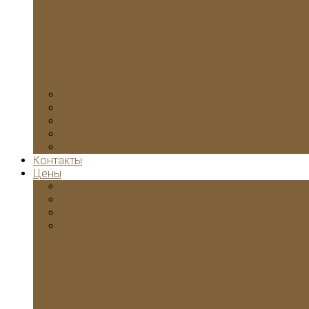
Коттеджах
Офисах
Установка кондиционеров
Контакты
Цены
Стоимость замены электропроводки в квартир