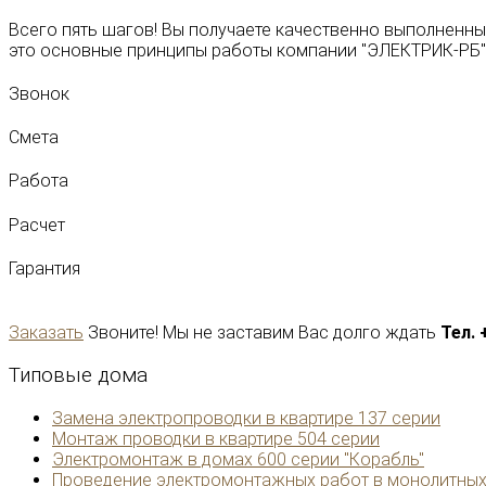
Всего пять шагов! Вы получаете качественно выполненны
это основные принципы работы компании "ЭЛЕКТРИК-РБ"
Звонок
Смета
Работа
Расчет
Гарантия
Заказать
Звоните! Мы не заставим Вас долго ждать
Тел. 
Типовые
дома
Замена электропроводки в квартире 137 серии
Монтаж проводки в квартире 504 серии
Электромонтаж в домах 600 серии "Корабль"
Проведение электромонтажных работ в монолитны