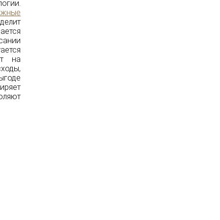
огии.
ажные
делит
ается
сании
ается
ст на
ходы,
ыгоде
иряет
оляют