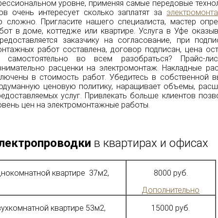
ессиональном уровне, применяя самые передовые технол
ов очень интересует сколько заплатят за
электромонт
о сложно. Пригласите нашего специалиста, мастер опре
т в доме, коттедже или квартире. Услуга в Уфе оказыв
редоставляется заказчику на согласование, при подпи
онтажных работ составлена, договор подписан, цена ост
и самостоятельно во всем разобраться? Прайс-ли
нимательно расценки на электромонтаж. Накладные рас
лючены в стоимость работ. Убедитесь в собственной в
одуманную ценовую политику, наращивает объемы, расш
редоставляемых услуг. Привлекать больше клиентов позв
овень цен на электромонтажные работы.
лектропроводки
в квартирах и офисах
днокомнатной квартире 37м2,
8000 руб.
Дополнительно
вухкомнатной квартире 53м2,
15000 руб.