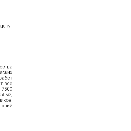
 цену
ества
еских
работ
ет все
 7500
 50м2,
иков,
авший