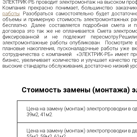
ЭЛЕКТРИК-РБ проводит электромонтаж на высоком проф
Компания прекрасно понимает, большинство заказчик
работы
. Разобраться самостоятельно будет достаточн
объемы и примерную стоимость электромонтажных рабо
бесплатно. Далее составляется подробная смета и п
договора это так же не оплачивается. Смета электром
фиксированной и не подлежит пересмотру.Решил
электромонтажные работы опубликован. Посмотрите в
плановые накопления, пусконаладочные работы уже вк
сотрудничества с компанией. «ЭЛЕКТРИК-РБ» имеет пр
бизнес, увеличивает количество и улучшает качество п
высокие стандарты обслуживания, достаточно низкий ур
Стоимость замены (монтажа) э
Цена на замену (монтаж) электропроводки в о
39м2, 41м2.
Цена на замену (монтаж) электропроводки в д
55м2, 59м2, 61м2.