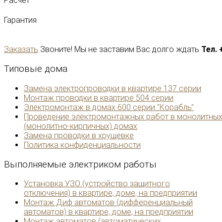
Расчет
Гарантия
Заказать
Звоните! Мы не заставим Вас долго ждать
Тел. 
Типовые
дома
Замена электропроводки в квартире 137 серии
Монтаж проводки в квартире 504 серии
Электромонтаж в домах 600 серии "Корабль"
Проведение электромонтажных работ в монолитны
(монолитно-кирпичных) домах
Замена проводки в хрущевке
Политика конфиденциальности
Выполняемые
электриком работы
Установка УЗО (устройство защитного
отключения) в квартире, доме, на предприятии
Монтаж Диф автоматов (дифференциальный
автоматов) в квартире, доме, на предприятии
Монтаж автоматов (автоматических